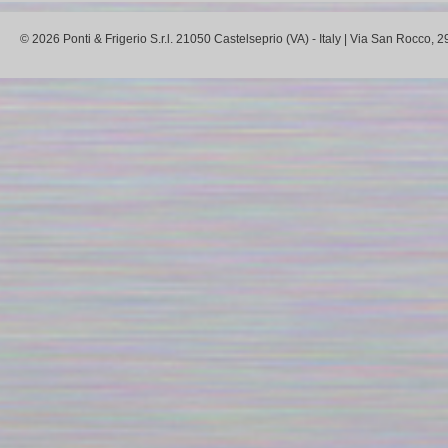
© 2026 Ponti & Frigerio S.r.l. 21050 Castelseprio (VA) - Italy | Via San Rocco,